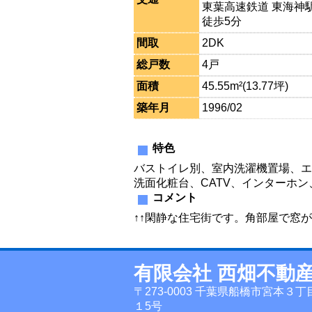
東葉高速鉄道 東海神
徒歩5分
間取
2DK
総戸数
4戸
面積
45.55m²(13.77坪)
築年月
1996/02
特色
バストイレ別、室内洗濯機置場、エ
洗面化粧台、CATV、インターホン
コメント
↑↑閑静な住宅街です。角部屋で窓
有限会社 西畑不動
〒273-0003 千葉県船橋市宮本３丁
１5号