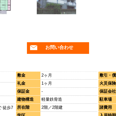
お問い合わせ
敷金
2ヶ月
敷引・償
礼金
1ヶ月
火災保険
保証金
-
保証会社
建物構造
軽量鉄骨造
駐車場
所在階
2階／2階建
諸費用
 徒歩7
学区
入居時期