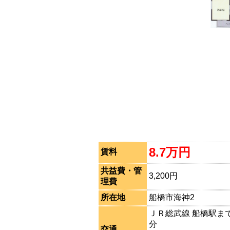
8.7万円
賃料
共益費・管
3,200円
理費
所在地
船橋市海神2
ＪＲ総武線 船橋駅まで
分
交通