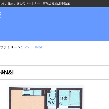
なら、住まい探しのパートナー 有限会社 西畑不動産
産
ファミリー
>
ｸﾞﾗﾝﾃﾞｭｰﾙN&I
ｰﾙN&I