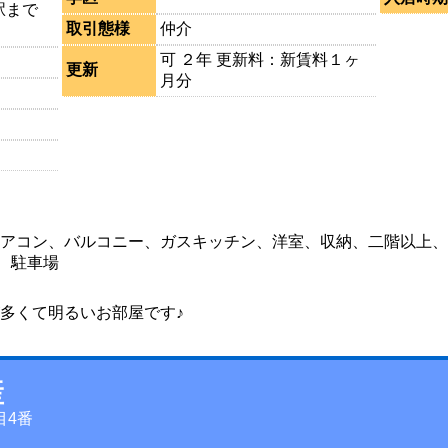
駅まで
取引態様
仲介
可 ２年 更新料：新賃料１ヶ
更新
月分
アコン、バルコニー、ガスキッチン、洋室、収納、二階以上、
、駐車場
が多くて明るいお部屋です♪
産
目4番